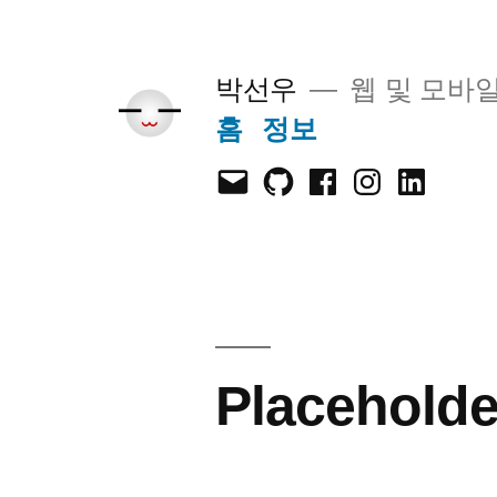
콘
텐
박선우
웹 및 모바
츠
홈
정보
로
Mail
GitHub
Facebook
Instagram
LinkedIn
바
로
가
기
Placeholde