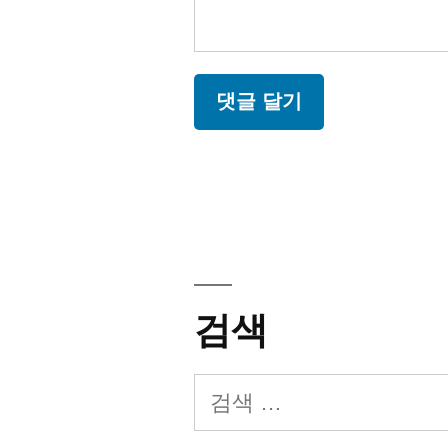
검색
검
색: