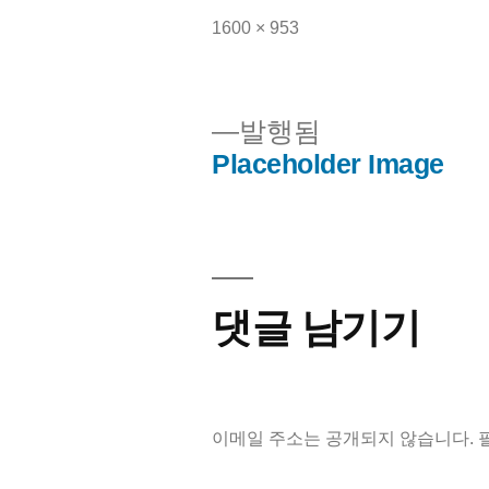
전
1600 × 953
체
크
기
발행됨
Placeholder Image
글
탐
색
댓글 남기기
이메일 주소는 공개되지 않습니다.